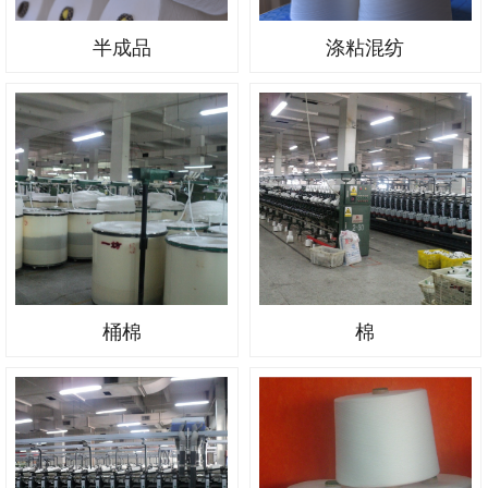
半成品
涤粘混纺
桶棉
棉