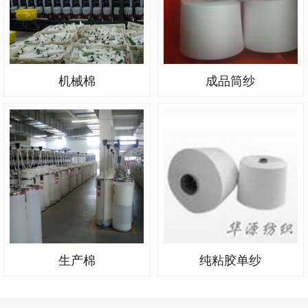
机械棉
成品筒纱
生产棉
纯粘胶单纱